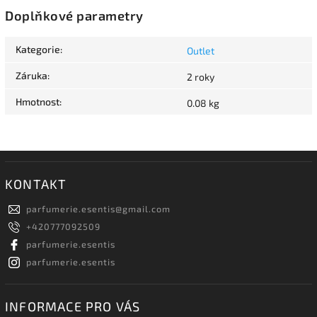
Doplňkové parametry
Kategorie
:
Outlet
Záruka
:
2 roky
Hmotnost
:
0.08 kg
KONTAKT
parfumerie.esentis
@
gmail.com
+420777092509
parfumerie.esentis
parfumerie.esentis
INFORMACE PRO VÁS