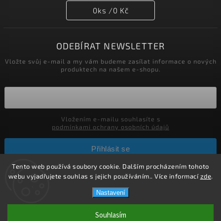
0
ks /
0 Kč
ODEBÍRAT NEWSLETTER
Vložte svůj e-mail a my vám budeme zasílat informace o nových
produktech na našem e-shopu.
Vložením e-mailu souhlasíte s
podmínkami ochrany osobních údajů
Přihlásit se
Tento web používá soubory cookie. Dalším procházením tohoto
webu vyjadřujete souhlas s jejich používáním.. Více informací
zde
.
Copyright 2026
Parfumerie Esentis
. Všechna práva vyhrazena.
Nastavení
Vytvořil
Shoptet
| Design
Shoptak.cz.
Souhlasím