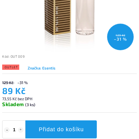
129 Kč
–31 %
Kód:
OUT 009
OUTLET
Značka:
Esentis
129 Kč
–31 %
89 Kč
73,55 Kč bez DPH
Skladem
(3 ks)
Přidat do košíku