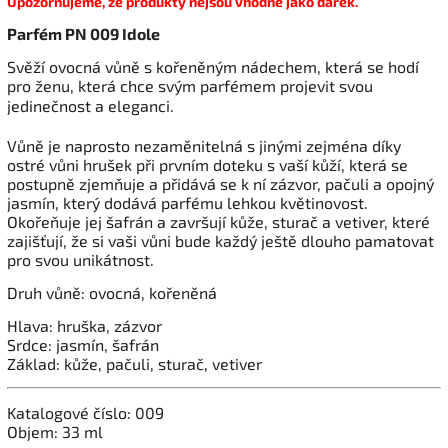
Upozorňujeme, že produkty nejsou vhodné jako dárek.
Parfém PN 009 Idole
Svěží ovocná vůně s kořeněným nádechem, která se hodí
pro ženu, která chce svým parfémem projevit svou
jedinečnost a eleganci.
Vůně je naprosto nezaměnitelná s jinými zejména díky
ostré vůni hrušek při prvním doteku s vaší kůží, která se
postupně zjemňuje a přidává se k ní zázvor, pačuli a opojný
jasmín, který dodává parfému lehkou květinovost.
Okořeňuje jej šafrán a završují kůže, sturač a vetiver, které
zajišťují, že si vaši vůni bude každý ještě dlouho pamatovat
pro svou unikátnost.
Druh vůně: ovocná, kořeněná
Hlava: hruška, zázvor
Srdce: jasmín, šafrán
Základ: kůže, pačuli, sturač, vetiver
Katalogové číslo: 009
Objem: 33 ml