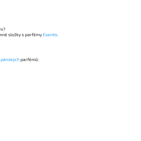
ém?
onné složky s parfémy
Esentis
.
h
pánských
parfémů: