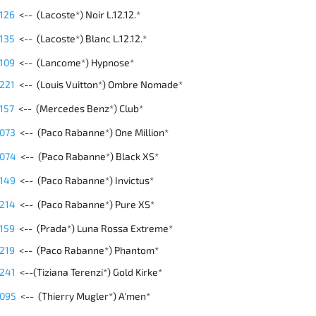
 126
<-- (Lacoste*) Noir L.12.12.*
 135
<-- (Lacoste*)
Blanc L.12.12.*
 109
<-- (
Lancome*) Hypnose*
 221
<-- (Louis Vuitton*) Ombre Nomade*
 157
<-- (Mercedes Benz*) Club*
 073
<-- (Paco Rabanne*) One Million*
 074
<-- (Paco Rabanne*) Black XS*
 149
<-- (Paco Rabanne*) Invictus*
 214
<-- (Paco Rabanne*) Pure XS*
 159
<-- (
Prada*) Luna Rossa Extreme*
 219
<-- (Paco Rabanne*) Phantom*
 241
<--(
Tiziana Terenzi*) Gold Kirke*
 095
<-- (Thierry Mugler*) A'men*