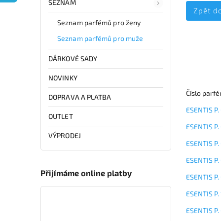
SEZNAM
Zpět d
Seznam parfémů pro ženy
Seznam parfémů pro muže
DÁRKOVÉ SADY
NOVINKY
Číslo pa
DOPRAVA A PLATBA
ESENTIS P.
OUTLET
ESENTIS P.
VÝPRODEJ
ESENTIS P.
ESENTIS P.
Přijímáme online platby
ESENTIS P.
ESENTIS P.
ESENTIS P.