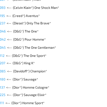
 093
<-- (Celvin Klain*) One Shock Man*
 195
<-- (Creed*) Aventus*
 237
<-- (Diesel*) Only The Brave*
 046
<-- (D&G*) The One*
 042
<-- (D&G*)
Pour Homme*
 045
<-- (D&G*) The One Gentleman*
112
<-- (D&G*) The One Sport*
 207
<-- (D&G*) King K*
 085
<-- (Davidoff*) Champion*
 180
<-- (Dior*) Sauvage*
 137
<-- (Dior*) Homme Cologne*
 225
<-- (Dior*) Sauvage Elixir*
111
<-- (Dior*)
Homme Sport*