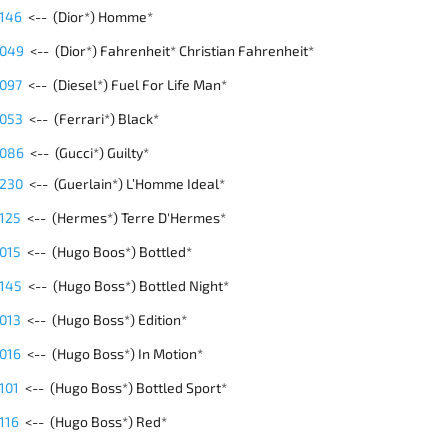
 146
<-- (Dior*)
Homme*
 049
<-- (Dior*) Fahrenheit* Christian Fahrenheit*
 097
<-- (
Diesel*) Fuel For Life Man*
 053
<-- (
Ferrari*) Black*
 086
<-- (Gucci*) Guilty*
 230
<-- (Guerlain*) L’Homme Ideal*
 125
<-- (Hermes*) Terre D'Hermes*
 015
<-- (Hugo Boos*) Bottled*
 145
<-- (Hugo Boss*) Bottled Night*
 013
<-- (Hugo Boss*) Edition*
 016
<-- (Hugo Boss*)
In Motion*
101
<-- (Hugo Boss*) Bottled Sport*
116
<-- (Hugo Boss*)
Red*