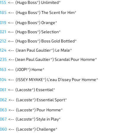
 155
<-- (Hugo Boss*) Unlimited*
 185
<-- (Hugo Boss*) The Scent for Him*
 019
<-- (Hugo Boos*) Orange*
 021
<-- (Hugo Boos*) Selection*
 212
<-- (Hugo Boos*) Boss Gold Bottled*
 124
<-- (Jean Paul Gaultier*) Le Male*
 235
<-- (Jean Paul Gaultier*) Scandal Pour Homme*
 163
<-- (JOOP!*) Home*
 104
<-- (ISSEY MIYAKE*) L’eau D’issey Pour Homme*
 061
<-- (Lacoste*) Essential*
 062
<-- (Lacoste*) Essential Sport*
 063
<--
(Lacoste*)
Pour Homme*
 067
<-- (Lacoste*) Style in Play*
 060
<-- (Lacoste*) Challenge*