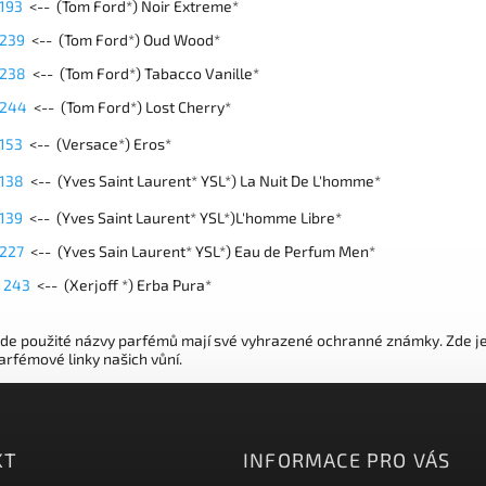
 193
<-- (Tom Ford*) Noir Extreme*
 239
<-- (Tom Ford*) Oud Wood*
 238
<-- (Tom Ford*) Tabacco Vanille*
 244
<-- (Tom Ford*)
Lost Cherry*
 153
<-- (Versace*) Eros*
 138
<-- (
Yves Saint Laurent* YSL*) La Nuit De L'homme*
 139
<-- (Yves Saint Laurent* YSL*)L'homme Libre*
 227
<-- (Yves Sain Laurent* YSL*) Eau de Perfum Men*
 243
<-- (
Xerjoff *) Erba Pura*
zde použité názvy parfémů mají své vyhrazené ochranné známky. Zde je j
arfémové linky našich vůní.
KT
INFORMACE PRO VÁS