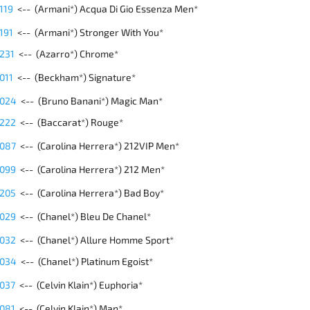
119
<-- (Armani*)
Acqua Di Gio Essenza Men*
191
<-- (Armani*) Stronger With You*
 231
<-- (Azarro*) Chrome*
011
<-- (Beckham*) Signature*
 024
<-- (
Bruno Banani*) Magic Man*
 222
<-- (Baccarat*) Rouge*
 087
<-- (Carolina Herrera*) 212VIP Men*
 099
<-- (Carolina Herrera*)
212 Men*
 205
<-- (Carolina Herrera*) Bad Boy*
 029
<-- (Chanel*) Bleu De Chanel*
 032
<-- (Chanel*) Allure Homme Sport*
 034
<-- (Chanel*) Platinum Egoist*
 037
<-- (Celvin Klain*) Euphoria*
 081
<-- (Celvin Klain*)
Man*