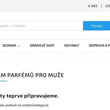
O NÁS
DO
Hledat
SEZNAM
DÁRKOVÉ SADY
NOVINKY
DOPRAVA A 
AM PARFÉMŮ PRO MUŽE
ty teprve připravujeme.
le podívat na ostatní kategorie.