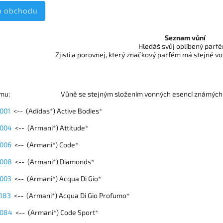
o obchodu
Seznam vůní
Hledáš svůj oblíbený parf
Zjisti a porovnej, který značkový parfém má stejné v
rfému: Vůně se stejným složením vonných esencí známýc
 001
<-- (Adidas*) Active Bodies*
 004
<-- (Armani*) Attitude*
 006
<-- (Armani*) Code*
 008
<-- (Armani*) Diamonds*
 003
<-- (Armani*) Acqua Di Gio*
 183
<-- (Armani*) Acqua Di Gio Profumo*
 084
<-- (Armani*) Code Sport*