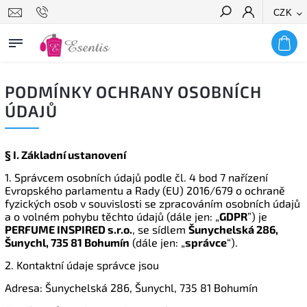
CZK
Hledat
PODMÍNKY OCHRANY OSOBNÍCH
ÚDAJŮ
§ I.
Základní ustanovení
1. Správcem osobních údajů podle čl. 4 bod 7 nařízení
Evropského parlamentu a Rady (EU) 2016/679 o ochraně
fyzických osob v souvislosti se zpracováním osobních údajů
a o volném pohybu těchto údajů (dále jen: „
GDPR
”) je
PERFUME INSPIRED s.r.o.
, se sídlem
Šunychelská 286,
Šunychl, 735 81 Bohumín
(dále jen: „
správce
“).
2. Kontaktní údaje správce jsou
Adresa: Šunychelská 286, Šunychl, 735 81 Bohumín