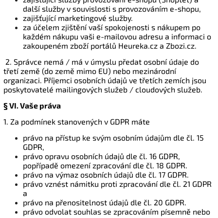
další služby v souvislosti s provozováním e-shopu,
zajišťující marketingové služby.
za účelem zjištění vaší spokojenosti s nákupem po
každém nákupu vaši e-mailovou adresu a informaci o
zakoupeném zboží portálů Heureka.cz a Zbozi.cz.
2. Správce nemá / má v úmyslu předat osobní údaje do
třetí země (do země mimo EU) nebo mezinárodní
organizaci. Příjemci osobních údajů ve třetích zemích jsou
poskytovatelé mailingových služeb / cloudových služeb.
§ VI.
Vaše práva
1. Za podmínek stanovených v GDPR máte
právo na přístup ke svým osobním údajům dle čl. 15
GDPR,
právo opravu osobních údajů dle čl. 16 GDPR,
popřípadě omezení zpracování dle čl. 18 GDPR.
právo na výmaz osobních údajů dle čl. 17 GDPR.
právo vznést námitku proti zpracování dle čl. 21 GDPR
a
právo na přenositelnost údajů dle čl. 20 GDPR.
právo odvolat souhlas se zpracováním písemně nebo