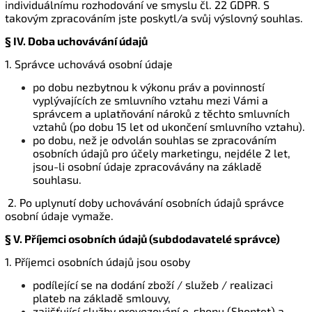
individuálnímu rozhodování ve smyslu čl. 22 GDPR. S
takovým zpracováním jste poskytl/a svůj výslovný souhlas.
§ IV.
Doba uchovávání údajů
1. Správce uchovává osobní údaje
po dobu nezbytnou k výkonu práv a povinností
vyplývajících ze smluvního vztahu mezi Vámi a
správcem a uplatňování nároků z těchto smluvních
vztahů (po dobu 15 let od ukončení smluvního vztahu).
po dobu, než je odvolán souhlas se zpracováním
osobních údajů pro účely marketingu, nejdéle 2 let,
jsou-li osobní údaje zpracovávány na základě
souhlasu.
2. Po uplynutí doby uchovávání osobních údajů správce
osobní údaje vymaže.
§ V.
Příjemci osobních údajů (subdodavatelé správce)
1. Příjemci osobních údajů jsou osoby
podílející se na dodání zboží / služeb / realizaci
plateb na základě smlouvy,
zajišťující služby provozování e-shopu (Shoptet) a