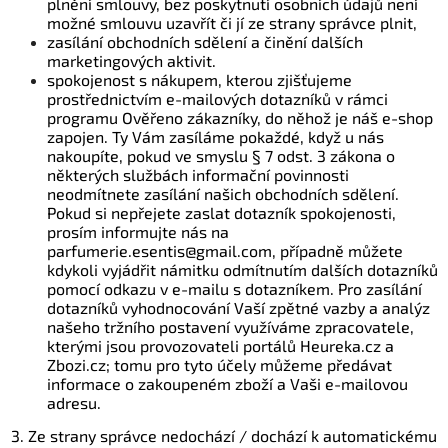
plnění smlouvy, bez poskytnutí osobních údajů není
možné smlouvu uzavřít či jí ze strany správce plnit,
zasílání obchodních sdělení a činění dalších
marketingových aktivit.
spokojenost s nákupem, kterou zjišťujeme
prostřednictvím e-mailových dotazníků v rámci
programu Ověřeno zákazníky, do něhož je náš e-shop
zapojen. Ty Vám zasíláme pokaždé, když u nás
nakoupíte, pokud ve smyslu § 7 odst. 3 zákona o
některých službách informační povinnosti
neodmítnete zasílání našich obchodních sdělení.
Pokud si nepřejete zaslat dotazník spokojenosti,
prosím informujte nás na
parfumerie.esentis@gmail.com, případně můžete
kdykoli vyjádřit námitku odmítnutím dalších dotazníků
pomocí odkazu v e-mailu s dotazníkem. Pro zasílání
dotazníků vyhodnocování Vaší zpětné vazby a analýz
našeho tržního postavení využíváme zpracovatele,
kterými jsou provozovateli portálů Heureka.cz a
Zbozi.cz; tomu pro tyto účely můžeme předávat
informace o zakoupeném zboží a Vaši e-mailovou
adresu.
3. Ze strany správce nedochází / dochází k automatickému