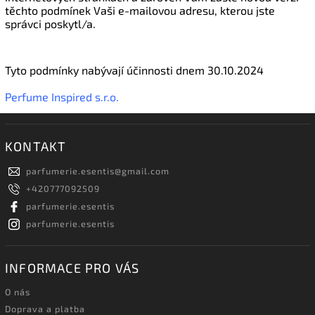
těchto podmínek Vaši e-mailovou adresu, kterou jste
správci poskytl/a.
Tyto podmínky nabývají účinnosti dnem 30.10.2024
Perfume Inspired s.r.o.
KONTAKT
parfumerie.esentis
@
gmail.com
+420777092509
parfumerie.esentis
parfumerie.esentis
INFORMACE PRO VÁS
O nás
Doprava a platba