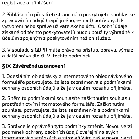
registrace a přihlášení.
2.Přihlášením přes třetí stranu nám poskytujete souhlas se
zpracováním údajů (např. jméno, e-mail) potřebných k
vytvoření nebo správě uživatelského účtu. Osobní údaje
získané od těchto poskytovatelů budou použity výhradně k
účelům spojeným s poskytováním našich služeb.
3. V souladu s GDPR máte právo na přístup, opravu, výmaz
a další práva dle čl. VI těchto podmínek.
§ IX.
Závěrečná ustanovení
1. Odesláním objednávky z internetového objednávkového
formuláře potvrzujete, že jste seznámen/a s podmínkami
ochrany osobních údajů a že je v celém rozsahu přijímáte.
2. S těmito podmínkami souhlasíte zaškrtnutím souhlasu
prostřednictvím internetového formuláře. Zaškrtnutím
souhlasu potvrzujete, že jste seznámen/a s podmínkami
ochrany osobních údajů a že je v celém rozsahu přijímáte.
3. Správce je oprávněn tyto podmínky změnit. Novou verzi
podmínek ochrany osobních údajů zveřejní na svých
internetových stránkách a zároveň Vám zašle novou verzi