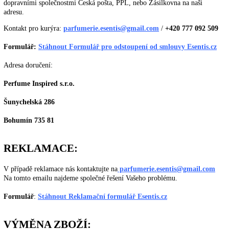
dopravními společnostmi Česká pošta, PPL, nebo Zásilkovna na naši
adresu.
Kontakt pro kurýra:
parfumerie.esentis@gmail.com
/
+420 777 092 509
Formulář:
Stáhnout Formulář pro odstoupení od smlouvy Esentis.cz
Adresa doručení:
Perfume Inspired s.r.o.
Šunychelská 286
B
ohumín 735 81
REKLAMACE:
V případě reklamace nás kontaktujte na
parfumerie.esentis@gmail.com
Na tomto emailu najdeme společné řešení Vašeho problému.
Formulář
:
Stáhnout Reklamační formulář Esentis.cz
VÝMĚNA ZBOŽÍ: