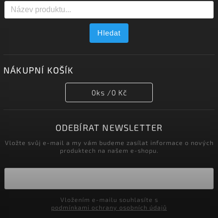
Hledat
NÁKUPNÍ KOŠÍK
0
ks /
0 Kč
ODEBÍRAT NEWSLETTER
Vložte svůj e-mail a my vám budeme zasílat informace o nových
produktech na našem e-shopu.
Vložením e-mailu souhlasíte s
podmínkami ochrany osobních údajů