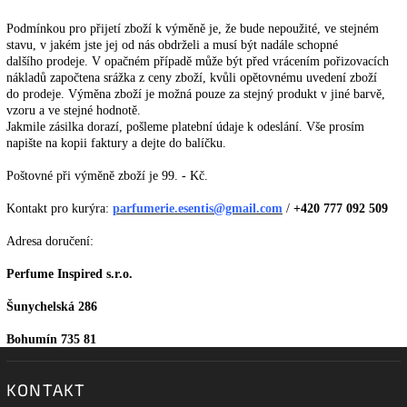
Podmínkou pro přijetí zboží k výměně je, že bude nepoužité, ve stejném
stavu, v jakém jste jej od nás obdrželi a musí být nadále schopné
dalšího
prodeje. V opačném případě může být před vrácením pořizovacích
nákladů započtena srážka z ceny zboží, kvůli opětovnému uvedení zboží
do
prodeje. Výměna zboží je možná pouze za stejný produkt v jiné barvě,
vzoru a ve stejné hodnotě.
Jakmile zásilka dorazí, pošleme platební údaje k odeslání. Vše prosím
napište na kopii faktury a dejte do balíčku.
Poštovné při výměně zboží je 99. - Kč.
Kontakt pro kurýra:
parfumerie.esentis@gmail.com
/
+420 777 092 509
Adresa doručení:
Perfume Inspired s.r.o.
Šunychelská 286
Bohumín 735 81
KONTAKT