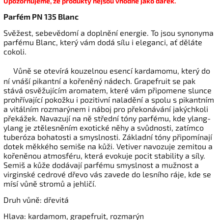
Upozorňujeme, že produkty nejsou vhodné jako dárek.
Parfém PN 135 Blanc
Svěžest, sebevědomí a doplnění energie. To jsou synonyma
parfému Blanc, který vám dodá sílu i eleganci, ať děláte
cokoli.
Vůně se otevírá kouzelnou esencí kardamomu, který do
ní vnáší pikantní a kořeněný nádech. Grapefruit se pak
stává osvěžujícím aromatem, které vám připomene slunce
prohřívající pokožku i pozitivní naladění a spolu s pikantním
a vitálním rozmarýnem i náboj pro překonávání jakýchkoli
překážek. Navazují na ně střední tóny parfému, kde ylang-
ylang je ztělesněním exotické něhy a svůdnosti, zatímco
tuberóza bohatosti a smyslnosti. Základní tóny připomínají
dotek měkkého semiše na kůži. Vetiver navozuje zemitou a
kořeněnou atmosféru, která evokuje pocit stability a síly.
Semiš a kůže dodávají parfému smyslnost a mužnost a
virginské cedrové dřevo vás zavede do lesního ráje, kde se
mísí vůně stromů a jehličí.
Druh vůně: dřevitá
Hlava: kardamom, grapefruit, rozmarýn