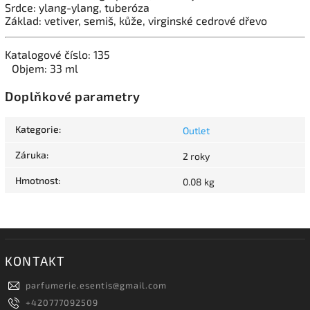
Srdce: ylang-ylang, tuberóza
Základ: vetiver, semiš, kůže, virginské cedrové dřevo
Katalogové číslo: 135
Objem: 33 ml
Doplňkové parametry
Kategorie
:
Outlet
Záruka
:
2 roky
Hmotnost
:
0.08 kg
KONTAKT
parfumerie.esentis
@
gmail.com
+420777092509