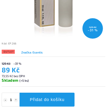
129 Kč
–31 %
Kód:
EP 266
OUTLET
Značka:
Esentis
129 Kč
–31 %
89 Kč
73,55 Kč bez DPH
Skladem
(>5 ks)
Přidat do košíku