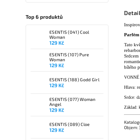
Detai
Top 6 produktů
Inspiro
ESENTIS (041) Cool
Parf
é​m
Woman
129 Kč
Tato kv
rebarbor
ESENTIS (107) Pure
Srdcem 
Woman
romanti
129 Kč
bílého 
VONNÉ
ESENTIS (188) Godd Girl
129 Kč
Hlava: r
Srdce: d
ESENTIS (077) Woman
Angel
Základ: k
129 Kč
Katalog
ESENTIS (089) Cloe
Objem: 
129 Kč