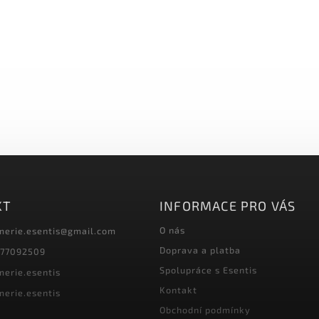
KT
INFORMACE PRO VÁS
O nás
merie.esentis
@
gmail.com
Doprava a platba
77092509
Spolupráce s Esentis
merie.esentis
Kontakt
merie.esentis
Obchodní podmínky