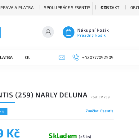
PRAVA A PLATBA
SPOLUPRÁCE S ESENTIS
KONTAKT
OBC
CZK
Nákupní košík
Prázdný košík
PLATBA
OUTLET
VÝPRODEJ
+420777092509
TIS (259) NARLY DELUNA
Kód:
EP 259
Značka:
Esentis
KA
9 Kč
Skladem
(>5 ks)