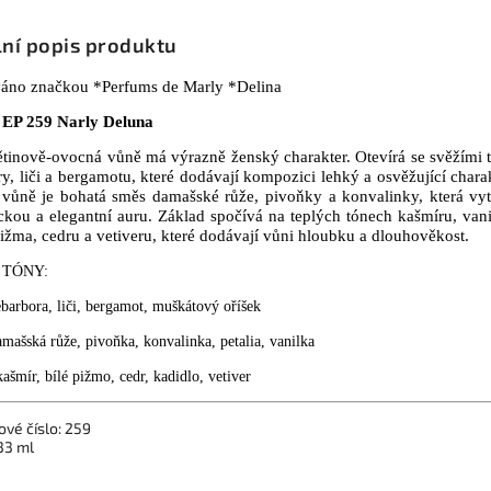
lní popis produktu
váno značkou *Perfums de Marly
*Delina
EP 259 Narly Deluna
ětinově-ovocná vůně má výrazně ženský charakter. Otevírá se svěžími 
y, liči a bergamotu, které dodávají kompozici lehký a osvěžující charak
vůně je bohatá směs damašské růže, pivoňky a konvalinky, která vyt
ckou a elegantní auru. Základ spočívá na teplých tónech kašmíru, vani
pižma, cedru a vetiveru, které dodávají vůni hloubku a dlouhověkost.
 TÓNY:
ebarbora, liči, bergamot, muškátový oříšek
amašská růže, pivoňka, konvalinka, petalia, vanilka
ašmír, bílé pižmo, cedr, kadidlo, vetiver
ové číslo: 259
33 ml