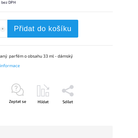
č bez DPH
Přidat do košíku
vaný parfém o obsahu 33 ml - dámský
í informace
Zeptat se
Hlídat
Sdílet