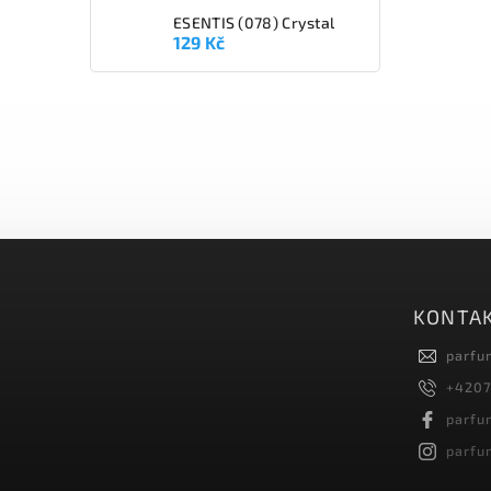
ESENTIS (078) Crystal
129 Kč
KONTA
parfu
+4207
parfu
parfu