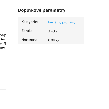
Doplňkové parametry
Kategorie
:
Parfémy pro ženy
Záruka
:
3 roky
tóny
ter.
Hmotnost
:
0.08 kg
váří
lky,