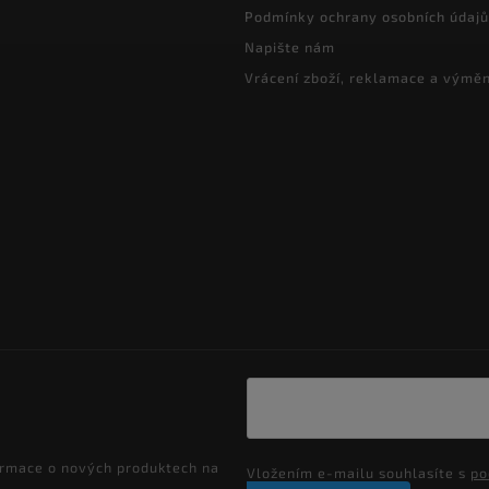
Podmínky ochrany osobních údajů
Napište nám
Vrácení zboží, reklamace a výmě
ormace o nových produktech na
Vložením e-mailu souhlasíte s
po