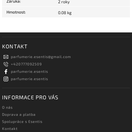
Záruka
:
2 roky
Hmotnost
:
0.08 kg
KONTAKT
parfumerie.esentis
@
gmail.com
+420777092509
parfumerie.esentis
parfumerie.esentis
INFORMACE PRO VÁS
O nás
Doprava a platba
Spolupráce s Esentis
Kontakt