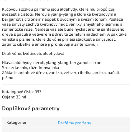
Klíčovou složkou parfému jsou aldehydy, které mu propůjčují
svěžest a čistotu. Neroli a ylang-ylang ji kloní ke květinovým a
bergamot s citronem naopak k ovocným a svěžím tónům. Posléze
vaše smysly zachytí květinový mix z vanilky, smyslného jasmínu a
romantické růže. Nejdéle vás ale bude hýčkat aroma santalového
dřeva s pačuli a vetiverem s dřevitě zemitým nádechem. A pak také
vanilka s pižmem, které do vůně přináší sladkost a smyslnost,
zatímto cibetka a ambra ji prohlubují a zintenzivňují.
Druh vůně: květinová, aldehydová
Hlava: aldehydy, neroli, ylang-ylang, bergamot, citron
Srdce: jasmín, růže, konvalinka
Základ: santalové dřevo, vanilka, vetiver, cibetka, ambra, pačuli,
pižmo
Katalogové číslo: 033
Objem: 33 ml
Doplňkové parametry
Kategorie
:
Parfémy pro ženy