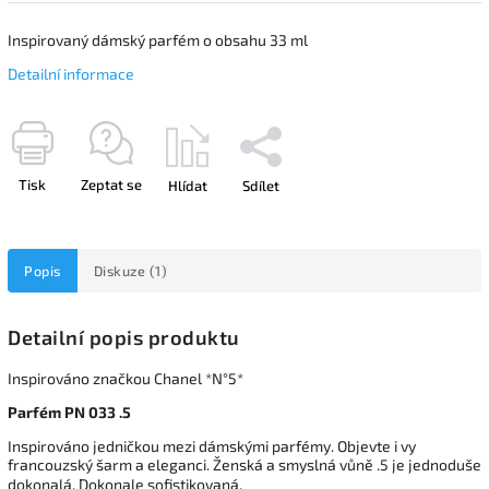
Inspirovaný dámský parfém o obsahu 33 ml
Detailní informace
Tisk
Zeptat se
Hlídat
Sdílet
Popis
Diskuze (1)
Detailní popis produktu
Inspirováno značkou Chanel *N°5*
Parfém PN 033 .5
Inspirováno jedničkou mezi dámskými parfémy. Objevte i vy
francouzský šarm a eleganci. Ženská a smyslná vůně .5 je jednoduše
dokonalá. Dokonale sofistikovaná.