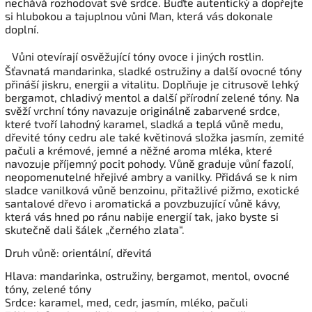
nechává rozhodovat své srdce. Buďte autentický a dopřejte
si hlubokou a tajuplnou vůni Man, která vás dokonale
doplní.
Vůni otevírají osvěžující tóny ovoce i jiných rostlin.
Šťavnatá mandarinka, sladké ostružiny a další ovocné tóny
přináší jiskru, energii a vitalitu. Doplňuje je citrusově lehký
bergamot, chladivý mentol a další přírodní zelené tóny. Na
svěží vrchní tóny navazuje originálně zabarvené srdce,
které tvoří lahodný karamel, sladká a teplá vůně medu,
dřevité tóny cedru ale také květinová složka jasmín, zemité
pačuli a krémové, jemné a něžné aroma mléka, které
navozuje příjemný pocit pohody. Vůně graduje vůní fazolí,
neopomenutelné hřejivé ambry a vanilky. Přidává se k nim
sladce vanilková vůně benzoinu, přitažlivé pižmo, exotické
santalové dřevo i aromatická a povzbuzující vůně kávy,
která vás hned po ránu nabije energií tak, jako byste si
skutečně dali šálek „černého zlata“.
Druh vůně: orientální, dřevitá
Hlava: mandarinka, ostružiny, bergamot, mentol, ovocné
tóny, zelené tóny
Srdce: karamel, med, cedr, jasmín, mléko, pačuli