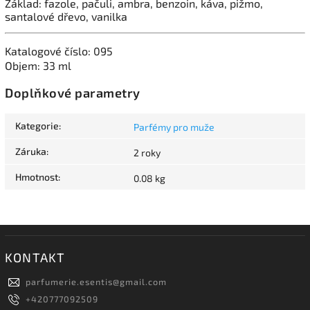
Základ: fazole, pačuli, ambra, benzoin, káva, pižmo,
santalové dřevo, vanilka
Katalogové číslo: 095
Objem: 33 ml
Doplňkové parametry
Kategorie
:
Parfémy pro muže
Záruka
:
2 roky
Hmotnost
:
0.08 kg
KONTAKT
parfumerie.esentis
@
gmail.com
+420777092509