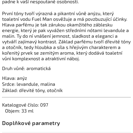
padne k vaší nespoutané osobnosti.
První tóny tvoří výrazná a pikantní vůně anýzu, který
toaletní vodu Fuel Man osvěžuje a má povzbuzující účinky.
Hlava parfému je tak zárukou okamžitého záblesku
energie, který je pak vyvážen středními nótami levandule a
malin. Ty do ní vnášení jemnost, sladkost a eleganci a
vytváří zajímavý kontrast. Základ parfému tvoří dřevité tóny
a otočník, tedy hloubka a síla s hřejivým charakterem a
kořenitý prvek se zemitým aroma, který dodává toaletní
vůni komplexnost a atraktivní náboj.
Druh vůně: aromatická
Hlava: anýz
Srdce: levandule, malina
Základ: dřevité tóny, otočník
Katalogové číslo: 097
Objem: 33 ml
Doplňkové parametry