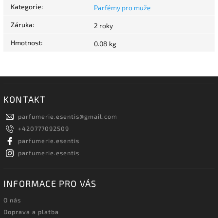
Kategorie
:
Parfémy pro muže
Záruka
:
2 roky
Hmotnost
:
0.08 kg
KONTAKT
parfumerie.esentis
@
gmail.com
+420777092509
parfumerie.esentis
parfumerie.esentis
INFORMACE PRO VÁS
O nás
Doprava a platba