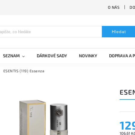
O NÁS
DO
Hledat
SEZNAM
DÁRKOVÉ SADY
NOVINKY
DOPRAVA A 
ESENTIS (119) Essenza
ESEN
12
106,61 K