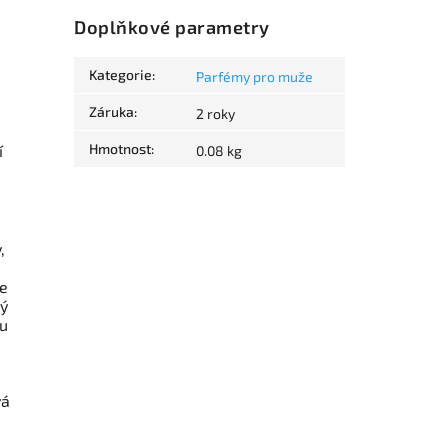
Doplňkové parametry
Kategorie
:
Parfémy pro muže
Záruka
:
2 roky
Hmotnost
:
í
0.08 kg
,
je
vý
ku
vá