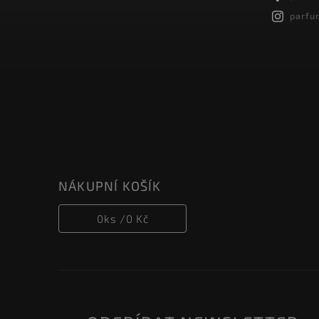
parfu
NÁKUPNÍ KOŠÍK
0
ks /
0 Kč