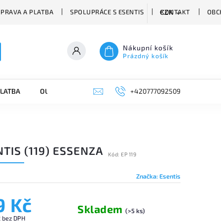
PRAVA A PLATBA
SPOLUPRÁCE S ESENTIS
KONTAKT
OBC
CZK
Nákupní košík
Prázdný košík
PLATBA
OUTLET
VÝPRODEJ
+420777092509
TIS (119) ESSENZA
Kód:
EP 119
Značka:
Esentis
9 Kč
Skladem
(>5 ks)
č bez DPH