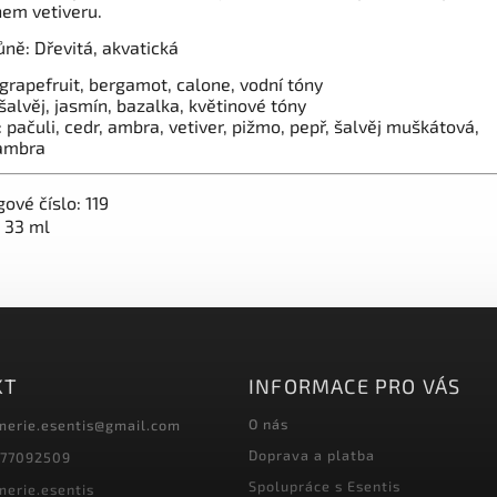
em vetiveru.
ůně: Dřevitá, akvatická
grapefruit, bergamot, calone, vodní tóny
šalvěj, jasmín, bazalka, květinové tóny
 pačuli, cedr, ambra, vetiver, pižmo, pepř, šalvěj muškátová,
ambra
gové číslo: 119
 33 ml
KT
INFORMACE PRO VÁS
O nás
merie.esentis
@
gmail.com
Doprava a platba
77092509
Spolupráce s Esentis
merie.esentis