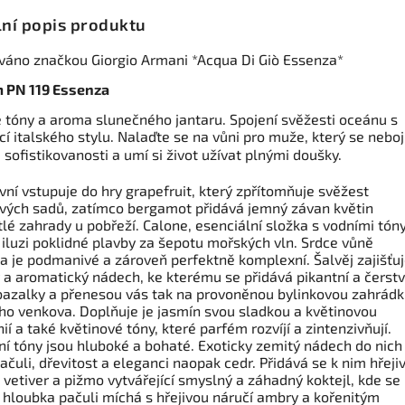
lní popis produktu
ováno značkou Giorgio Armani *Acqua Di Giò Essenza*
 PN 119 Essenza
é tóny a aroma slunečného jantaru. Spojení svěžesti oceánu s
í italského stylu. Nalaďte se na vůni pro muže, který se neboj
, sofistikovanosti a umí si život užívat plnými doušky.
vní vstupuje do hry grapefruit, který zpřítomňuje svěžest
ových sadů, zatímco bergamot přidává jemný závan květin
lé zahrady u pobřeží. Calone, esenciální složka s vodními tóny
 iluzi poklidné plavby za šepotu mořských vln. Srdce vůně
a je podmanivé a zároveň perfektně komplexní. Šalvěj zajišťu
 a aromatický nádech, ke kterému se přidává pikantní a čerst
bazalky a přenesou vás tak na provoněnou bylinkovou zahrád
ého venkova. Doplňuje je jasmín svou sladkou a květinovou
í a také květinové tóny, které parfém rozvíjí a zintenzivňují.
ní tóny jsou hluboké a bohaté. Exoticky zemitý nádech do nich
ačuli, dřevitost a eleganci naopak cedr. Přidává se k nim hřeji
vetiver a pižmo vytvářející smyslný a záhadný koktejl, kde se
 hloubka pačuli míchá s hřejivou náručí ambry a kořenitým