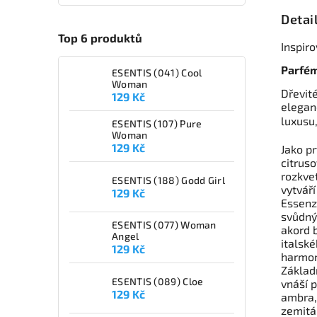
Detai
Top 6 produktů
Inspir
Parfém
ESENTIS (041) Cool
Woman
Dřevit
129 Kč
eleganc
luxusu
ESENTIS (107) Pure
Woman
129 Kč
Jako pr
citrus
rozkvet
ESENTIS (188) Godd Girl
vytváří
129 Kč
Essenz
svůdný
ESENTIS (077) Woman
akord 
Angel
italsk
129 Kč
harmoni
Základ
ESENTIS (089) Cloe
vnáší p
129 Kč
ambra, 
zemitá