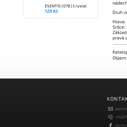
nádech
ESENTIS (078) Crystal
129 Kč
Druh v
Hlava: 
Srdce: 
Základ:
pravá 
Katalo
Objem:
KONTA
parfu
+4207
parfu