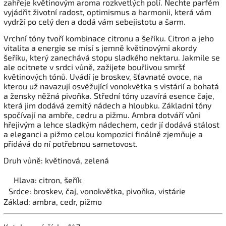
zahřeje květinovým aroma rozkvetlých polí. Nechte parfém
vyjádřit životní radost, optimismus a harmonii, která vám
vydrží po celý den a dodá vám sebejistotu a šarm.
Vrchní tóny tvoří kombinace citronu a šeříku. Citron a jeho
vitalita a energie se mísí s jemně květinovými akordy
šeříku, který zanechává stopu sladkého nektaru. Jakmile se
ale ocitnete v srdci vůně, zažijete bouřlivou smršť
květinových tónů. Uvádí je broskev, šťavnaté ovoce, na
kterou už navazují osvěžující vonokvětka s vistárií a bohatá
a žensky něžná pivoňka. Střední tóny uzavírá esence čaje,
která jim dodává zemitý nádech a hloubku. Základní tóny
spočívají na ambře, cedru a pižmu. Ambra dotváří vůni
hřejivým a lehce sladkým nádechem, cedr jí dodává stálost
a eleganci a pižmo celou kompozici finálně zjemňuje a
přidává do ní potřebnou sametovost.
Druh vůně: květinová, zelená
Hlava: citron, šeřík
Srdce: broskev, čaj, vonokvětka, pivoňka, vistárie
Základ: ambra, cedr, pižmo