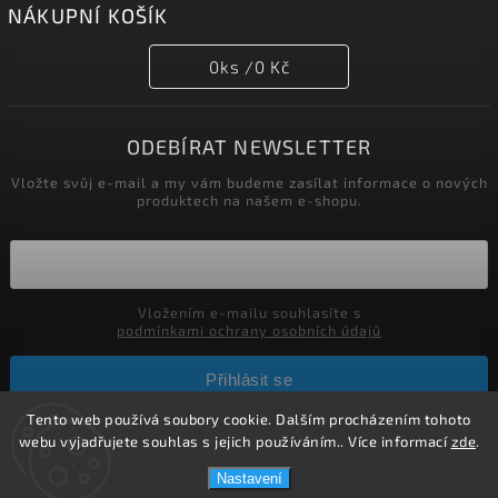
NÁKUPNÍ KOŠÍK
0
ks /
0 Kč
ODEBÍRAT NEWSLETTER
Vložte svůj e-mail a my vám budeme zasílat informace o nových
produktech na našem e-shopu.
Vložením e-mailu souhlasíte s
podmínkami ochrany osobních údajů
Přihlásit se
Tento web používá soubory cookie. Dalším procházením tohoto
webu vyjadřujete souhlas s jejich používáním.. Více informací
zde
.
Copyright 2026
Parfumerie Esentis
. Všechna práva vyhrazena.
Nastavení
Vytvořil
Shoptet
| Design
Shoptak.cz.