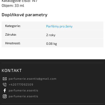
Katalogové číslo: 147
Objem: 33 ml
Doplňkové parametry
Kategorie
:
Parfémy pro ženy
Záruka
:
2 roky
Hmotnost
:
0.08 kg
KONTAKT
parfumerie.esentis
@
gmail.com
+420777092509
parfumerie.esentis
parfumerie.esentis