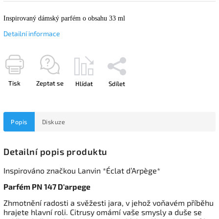
Inspirovaný dámský parfém o obsahu 33 ml
Detailní informace
Tisk
Zeptat se
Hlídat
Sdílet
Popis
Diskuze
Detailní popis produktu
Inspirováno značkou Lanvin *Éclat d’Arpège*
Parfém PN 147 D'arpege
Zhmotnění radosti a svěžesti jara, v jehož voňavém příběhu
hrajete hlavní roli. Citrusy omámí vaše smysly a duše se